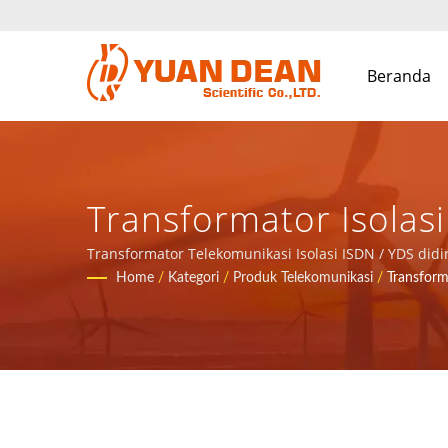
Beranda
Transformator Isola
S0 / Lebih Dari 32 
Transformator Telekomunikasi Isolasi ISDN / YDS did
China. Kami adalah produsen elektronik terkemuka den
Home
/
Kategori
/
Produk Telekomunikasi
/
Transfor
| YUAN DEAN SCIENTI