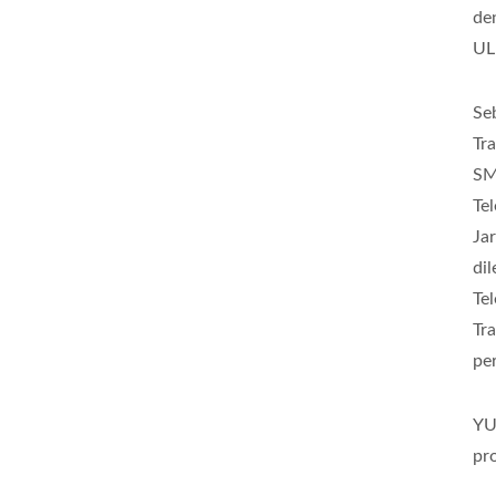
de
UL
Se
Tr
SM
Te
Ja
di
Te
Tr
pe
YU
pr