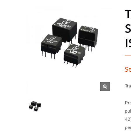
I
S
Tr
Pr
pu
42
pe