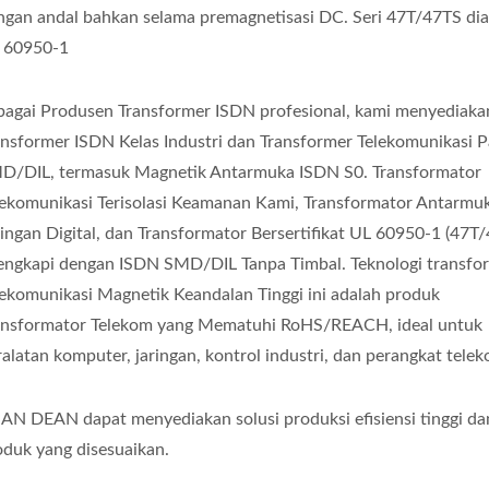
ngan andal bahkan selama premagnetisasi DC. Seri 47T/47TS dia
 60950-1
bagai Produsen Transformer ISDN profesional, kami menyediakan
ansformer ISDN Kelas Industri dan Transformer Telekomunikasi P
D/DIL, termasuk Magnetik Antarmuka ISDN S0. Transformator
lekomunikasi Terisolasi Keamanan Kami, Transformator Antarmu
ringan Digital, dan Transformator Bersertifikat UL 60950-1 (47T
lengkapi dengan ISDN SMD/DIL Tanpa Timbal. Teknologi transfo
lekomunikasi Magnetik Keandalan Tinggi ini adalah produk
ansformator Telekom yang Mematuhi RoHS/REACH, ideal untuk
ralatan komputer, jaringan, kontrol industri, dan perangkat tele
AN DEAN dapat menyediakan solusi produksi efisiensi tinggi da
oduk yang disesuaikan.