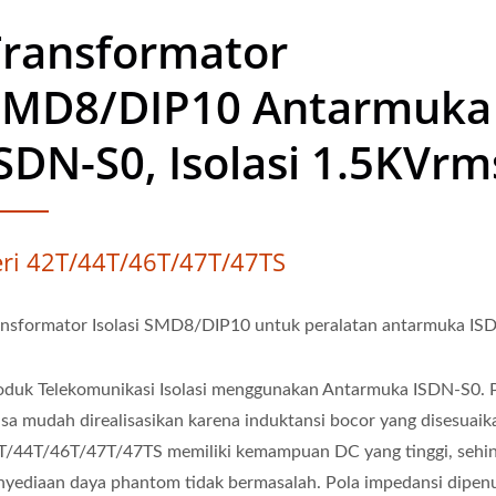
Transformator
SMD8/DIP10 Antarmuka
SDN-S0, Isolasi 1.5KVrm
eri 42T/44T/46T/47T/47TS
ansformator Isolasi SMD8/DIP10 untuk peralatan antarmuka IS
oduk Telekomunikasi Isolasi menggunakan Antarmuka ISDN-S0. 
lsa mudah direalisasikan karena induktansi bocor yang disesuaika
T/44T/46T/47T/47TS memiliki kemampuan DC yang tinggi, sehi
nyediaan daya phantom tidak bermasalah. Pola impedansi dipen