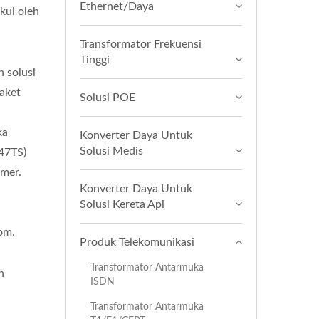
Ethernet/Daya
kui oleh
Transformator Frekuensi
Tinggi
 solusi
aket
Solusi POE
ka
Konverter Daya Untuk
Solusi Medis
/47TS)
rmer.
Konverter Daya Untuk
Solusi Kereta Api
kom.
Produk Telekomunikasi
Transformator Antarmuka
n
ISDN
Transformator Antarmuka