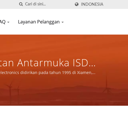
INDONESIA
FAQ
Layanan Pelanggan
atan Antarmuka ISDN-
& Komponen Magnetik
lectronics didirikan pada tahun 1995 di Xiamen,