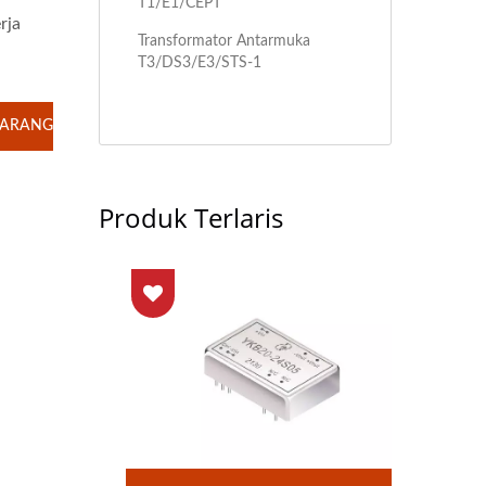
T1/E1/CEPT
rja
Transformator Antarmuka
T3/DS3/E3/STS-1
KARANG
Produk Terlaris