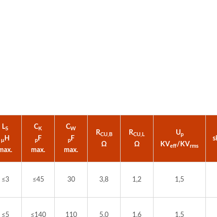
verter DC-DC 20W 4:1
Konverter DC-DC Half-
L
C
C
S
K
W
R
R
U
CU,B
CU,L
p
H
F
F
s
μ
p
p
Ω
Ω
KV
/KV
eff
rms
max.
max.
max.
≤3
≤45
30
3,8
1,2
1,5
≤5
≤140
110
5,0
1,6
1,5