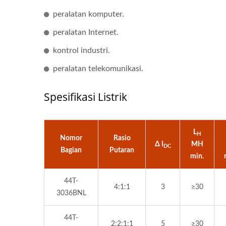
Konverter DC-DC Half-Brick
Kon
peralatan komputer.
peralatan Internet.
kontrol industri.
peralatan telekomunikasi.
Spesifikasi Listrik
L
H
Nomor
Rasio
Δ I
MH
DC
Bagian
Putaran
min.
44T-
4:1:1
3
≥30
3036BNL
44T-
2:2:1:1
5
≥30