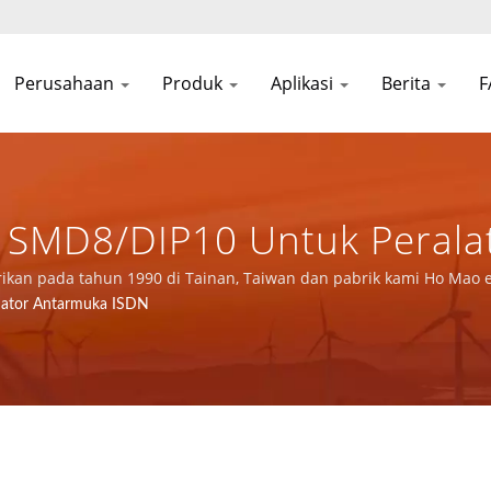
Perusahaan
Produk
Aplikasi
Berita
si SMD8/DIP10 Untuk Peral
Tahun Produsen Catu Daya 
irikan pada tahun 1990 di Tainan, Taiwan dan pabrik kami Ho Mao e
gan sertifikasi ISO 9001, ISO 14001, dan IATF16949.
mator Antarmuka ISDN
FIC CO., LTD.