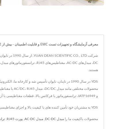
معرفی آزمایشگاه و تجهیزات تست EMC و قابلیت اطمینان - بیش از 32 سال تولیدکننده منبع تغذیه و اجزای مغناطیسی | YUAN DEAN SCIENTIFIC CO., LTD.
هستند.
و IATF16949، ترانسفورماتور با فرکانس بالا، قطعات مغناطیسی با آزمایشات معتبر EMC و EMI / EMS / EDS. راه‌حل‌های مبدل قدرت برای پزشکی، راه‌آهن، POE و غیره.
YDS به مشتریان خود تأمین کننده های با کیفیت بالا و اجزای مغناطیسی ارائه می دهد، که هر دو با فناوری پیشرفته و 25 سال تجربه، YDS اطمینان می دهد که نیازهای هر مشتری برآورده می شود.
محصولات باکیفیت ما را
مبدل DC-DC
,
مبدل AC-DC
,
پورت RJ45
,
تران