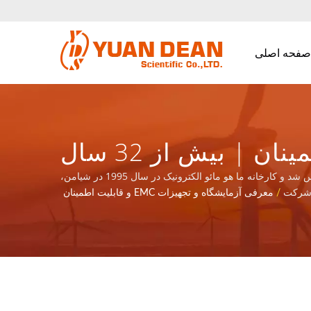
صفحه اصلی
معرفی آزمایشگاه و تجهیزات تست EMC و قابلیت اطمینان | بیش از 32 سال
 تغذیه و اجزای مغناطیسی | YUAN DEAN SCIENTIFIC CO.,
آزمایشگاه EMC و تست قابلیت اطمینان، شامل سازگاری EMI / EMS / EDS تجهیزات حرفه‌ای. | YDS در سال 1990 در تاینان، تایوان تأسیس شد و کارخانه ما هو مائو الکترونیک در سال 1995 در شیامن،
ISO 900 و IATF16949 هستیم.
رکت
/
معرفی آزمایشگاه و تجهیزات EMC و قابلیت اطمینان
LTD.