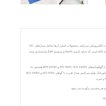
شرکت YUAN DEAN SCIENTIFIC CO., LTD. از سال 1990 در تایوان مستقر است و تولیدکننده مبدل‌های برق، ترانسفورماتور و اجزای مغناطیسی در صنعت قطعات الکترونیکی می‌باشد. محصولات اصلی آن‌ها شامل مبدل‌های DC-
DC، مبدل‌های AC-DC، مغناطیس‌های RJ45، ترانسفورماتورهای مبدل، فیلترهای LAN، ترانسفورماتورهای فرکانس بالا، ترانسفورماتورهای POE، سلف‌ها و درایورهای LED است که دارای تأییدیه RoHS و سیستم ERP پیاده‌سازی شده
YDS در سال 1990 در تاینان، تایوان تأسیس شد و کارخانه ما، الکترونیک هو مائو، در سال 1995 در شیامن، چین تأسیس گردید. ما پیشروترین تولیدکننده الکترونیکی با گواهینامه‌های ISO 9001، ISO 14001 و IATF16949 هستیم. ما
محصولات مختلفی مانند مبدل DC/DC، مبدل AC/DC، RJ45 با مغناطیس، فیلتر LAN Base-T 10/100/1G/2.5G/10G، انواع ترانسفورماتور، محصولات روشنایی و پاوربانک تولید می‌کنیم. مبدل قدرت با گواهی ISO 9001 و ISO 14001
ید
.