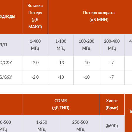
Вставка
Потеря
Потеря возврата
тодиоды
(дБ
(дБ МИН)
МАКС)
1-400
1-100
100-200
200-400
4
Л/П
МГц
МГц
МГц
МГц
G/G&Y
-2.0
-13
-10
-7
G/G&Y
-2.0
-13
-10
-7
CDMR
Хипот
(дБ ТИП)
(Врмс)
Т
0-500
1-250
250-500
@60Гц
МГц
МГц
МГц