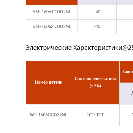
56F-16061DDD2NL
-40
56F-16062DDD2NL
-40
Электрические Характеристики@25
Свет
Соотношение витков
Номер детали
(± 5%)
56F-1606GGDZ2NL
1CT: 1CT