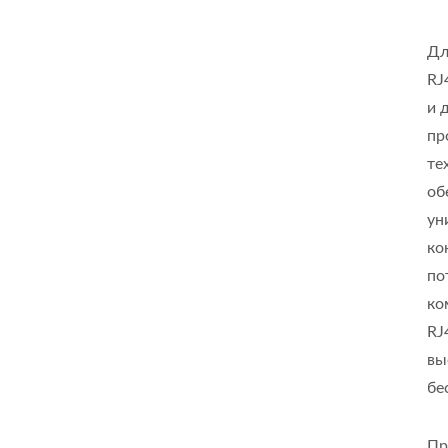
Дл
RJ
и 
пр
те
об
ун
ко
по
ко
RJ
вы
бе
Пр