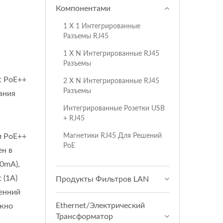
Компонентами
1 X 1 Интегрированные
Разъемы RJ45
1 X N Интегрированные RJ45
Разъемы
t PoE++
2 X N Интегрированные RJ45
Разъемы
ания
Интегрированные Розетки USB
+ RJ45
Магнетики RJ45 Для Решений
и PoE++
PoE
ен в
50mA),
 (1A)
Продукты Фильтров LAN
ренний
Ethernet/Электрический
ожно
Трансформатор