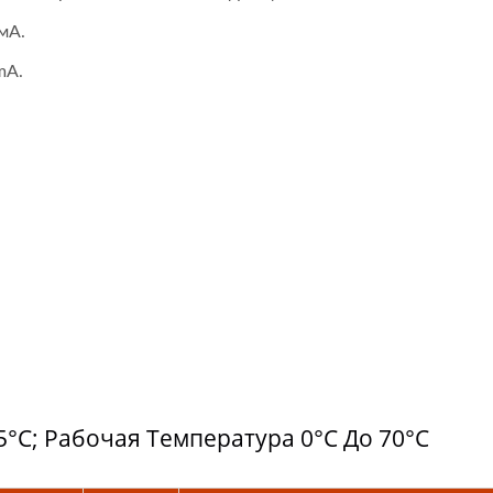
мА.
mA.
°C; Рабочая Температура 0°C До 70°C