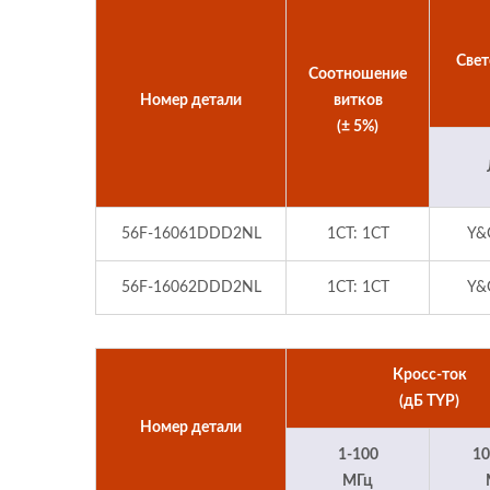
Све
Соотношение
Номер детали
витков
(± 5%)
56F-16061DDD2NL
1CT: 1CT
Y&
56F-16062DDD2NL
1CT: 1CT
Y&
Кросс-ток
(дБ TYP)
Номер детали
1-100
10
МГц