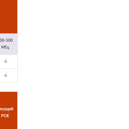
00-500
МГц
-6
-6
екущий
POE