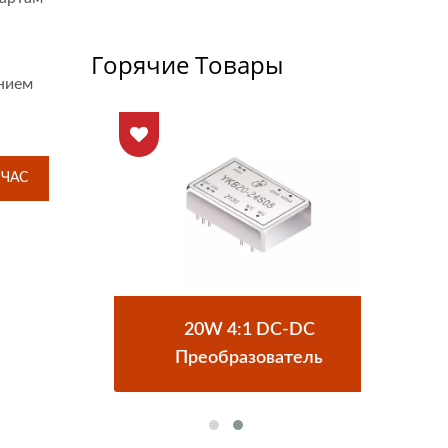
Горячие Товары
нием
ЙЧАС
DC
20W 4:1 DC-DC
П
Преобразователь