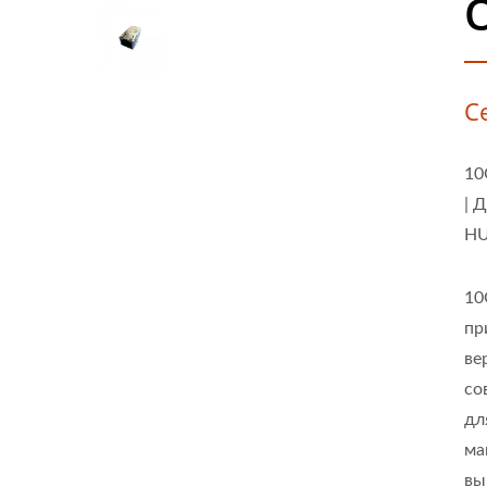
С
10
| 
HU
10
пр
ве
со
дл
ма
вы