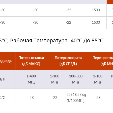
-30
-30
-22
1500
-30
-30
-22
1500
°C; Рабочая Температура -40°C До 85°C
Потеря вставки
Потеря возврата
Перекрестна
одиоды
(дБ МАКС)
(дБ СРЕД.)
(дБ МИ
1-400
1-100
100-500
1-100
1
Л/П
МГц
МГц
МГц
МГц
-22+18.27log
G/G
-2.0
-22
-28
(f/100МГц)