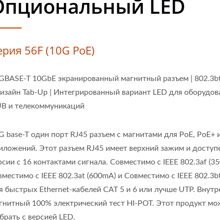
Опциональный LED
ерия 56F (10G PoE)
GBASE-T 10GbE экранированный магнитный разъем | 802.3b
Дизайн Tab-Up | Интегрированный вариант LED для оборудов
B и телекоммуникаций
G base-T один порт RJ45 разъем с магнитами для PoE, PoE+ 
иложений. Этот разъем RJ45 имеет верхний зажим и доступ
рсии с 16 контактами сигнала. Совместимо с IEEE 802.3af (3
вместимо с IEEE 802.3at (600mA) и Совместимо с IEEE 802.3bt
я быстрых Ethernet-кабелей CAT 5 и 6 или лучше UTP. Внут
гнитный 100% электрический тест HI-POT. Этот продукт м
брать с версией LED.