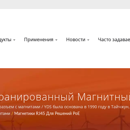
дукты
Применения
Новости
Часто задав
ранированный Магнитный
-Up | Интегрированный В
разъем с магнитами / YDS была основана в 1990 году в Тайчжун,
я ведущим производителем электроники с сертификатами ISO 900
нтами
/
Магнетики RJ45 Для Решений PoE
 Телекоммуникаций / Бол