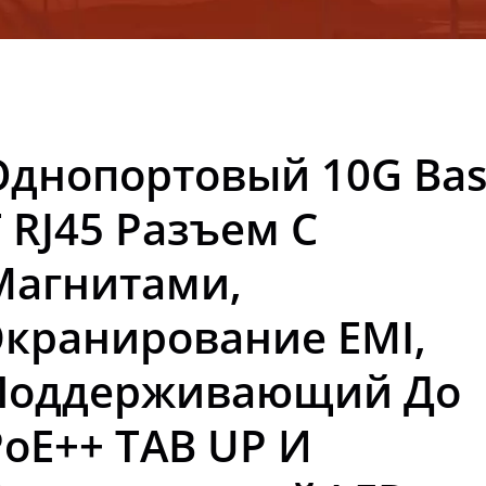
очников Питания И Магни
C CO., LTD.
Однопортовый 10G Bas
T RJ45 Разъем С
Магнитами,
Экранирование EMI,
Поддерживающий До
PoE++ TAB UP И