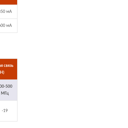
350 мА
600 мА
я связь
Н)
00-500
МГц
-19