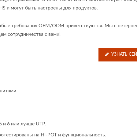
HS и могут быть настроены для продуктов.
бые требования OEM/ODM приветствуются. Мы с нетерпе
ем сотрудничества с вами!
УЗНАТЬ СЕ
гнитами.
20W 4:1 DC-DC
Полу-Блочный DC-
Преобразователь
Преобразователь
 и 6 или лучше UTP.
ротестированы на HI-POT и функциональность.