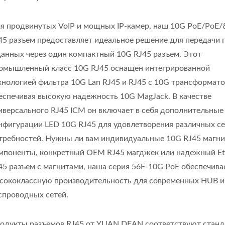
я продвинутых VoIP и мощных IP-камер, наш 10G PoE/PoE
45 разъем предоставляет идеальное решение для передачи 
данных через один компактный 10G RJ45 разъем. Этот
омышленный класс 10G RJ45 оснащен интегрированной
хнологией фильтра 10G Lan RJ45 и RJ45 с 10G трансформат
еспечивая высокую надежность 10G MagJack. В качестве
иверсального RJ45 ICM он включает в себя дополнительные
нфигурации LED 10G RJ45 для удовлетворения различных с
требностей. Нужны ли вам индивидуальные 10G RJ45 магн
мпоненты, конкретный OEM RJ45 магджек или надежный Et
45 разъем с магнитами, наша серия 56F-10G PoE обеспечива
сококлассную производительность для современных HUB и
спроводных сетей.
одукты разъемов RJ45 от YUAN DEAN соответствуют стан