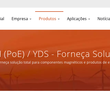
ial
Empresa
Produtos
Aplicações
Notíci
(PoE) / YDS - Forneça Solu
cos E Produtos De Energia
rneça solução total para componentes magnéticos e produtos de e
o.