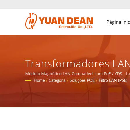
Página inic
Transformadores LAN 
Componentes Magnéti
Módulo Magnético LAN Compatível com PoE / YDS - fo
Home
/
Categoria
/
Soluções POE
/
Filtro LAN (PoE)
Rede De Comunicaçã