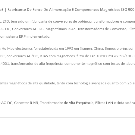
PoE | Fabricante De Fonte De Alimentação E Componentes Magnéticos ISO 90
TD. tem sido um fabricante de conversores de potência, transformadores e compon
s DC-DC, Conversores AC-DC, Magnetismos RJ45, Transformadores de Conversão, Filtr
 com sistema ERP implementado.
a Ho Mao electronics foi estabelecida em 1995 em Xiamen, China. Somos o principal 
C, conversores AC/DC, RJ45 com magnéticos, filtro de Lan 10/100/1G/2.5G/10G Bas
14001, transformador de alta frequência, componente magnético com testes de labor
entes magnéticos de alta qualidade, tanto com tecnologia avançada quanto com 25 a
r AC-DC
,
Conector RJ45
,
Transformador de Alta Frequência
,
Filtros LAN
e sinta-se à 