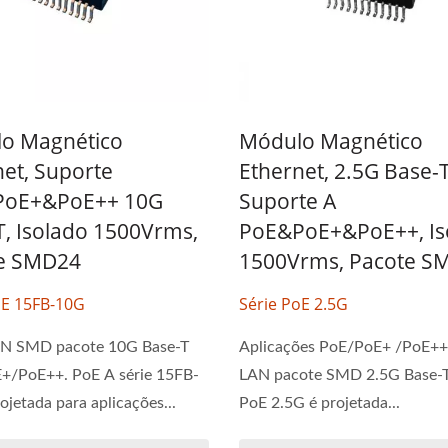
o Magnético
Módulo Magnético
net, Suporte
Ethernet, 2.5G Base-
PoE+&PoE++ 10G
Suporte A
T, Isolado 1500Vrms,
PoE&PoE+&PoE++, Is
e SMD24
1500Vrms, Pacote S
oE 15FB-10G
Série PoE 2.5G
LAN SMD pacote 10G Base-T
Aplicações PoE/PoE+ /PoE++ 
+/PoE++. PoE A série 15FB-
LAN pacote SMD 2.5G Base-T.
ojetada para aplicações...
PoE 2.5G é projetada...
versor DC-DC 20W 4:1
Conversor DC-DC Half-