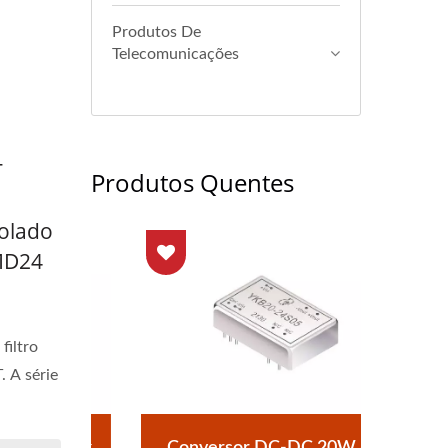
Produtos De
Telecomunicações
T
Produtos Quentes
olado
MD24
filtro
 A série
Brick
Conversor DC-DC 20W 4:1
Conv