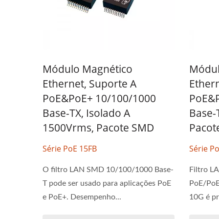
Módulo Magnético
Módul
Ethernet, Suporte A
Ether
PoE&PoE+ 10/100/1000
PoE&
Base-TX, Isolado A
Base-
1500Vrms, Pacote SMD
Pacot
Série PoE 15FB
Série P
O filtro LAN SMD 10/100/1000 Base-
Filtro 
T pode ser usado para aplicações PoE
PoE/PoE
e PoE+. Desempenho...
10G é pr
Conversor DC-DC Half-Brick
Con