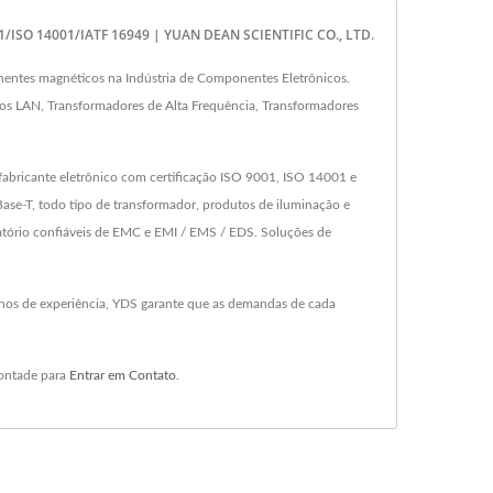
01/ISO 14001/IATF 16949 | YUAN DEAN SCIENTIFIC CO., LTD.
entes magnéticos na Indústria de Componentes Eletrônicos.
os LAN, Transformadores de Alta Frequência, Transformadores
fabricante eletrônico com certificação ISO 9001, ISO 14001 e
e-T, todo tipo de transformador, produtos de iluminação e
atório confiáveis de EMC e EMI / EMS / EDS. Soluções de
nos de experiência, YDS garante que as demandas de cada
vontade para
Entrar em Contato
.