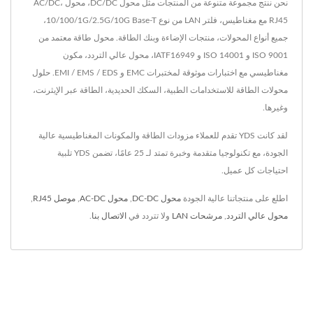
نحن ننتج مجموعة متنوعة من المنتجات مثل محول DC/DC، محول AC/DC،
RJ45 مع مغناطيس، فلتر LAN من نوع 10/100/1G/2.5G/10G Base-T،
جميع أنواع المحولات، منتجات الإضاءة وبنك الطاقة. محول طاقة معتمد من
ISO 9001 و ISO 14001 و IATF16949، محول عالي التردد، مكون
مغناطيسي مع اختبارات موثوقة لمختبرات EMC و EMI / EMS / EDS. حلول
محولات الطاقة للاستخدامات الطبية، السكك الحديدية، الطاقة عبر الإيثرنت،
وغيرها.
لقد كانت YDS تقدم للعملاء مزودات الطاقة والمكونات المغناطيسية عالية
الجودة، مع تكنولوجيا متقدمة وخبرة تمتد لـ 25 عامًا، تضمن YDS تلبية
احتياجات كل عميل.
اطلع على منتجاتنا عالية الجودة
محول DC-DC
,
محول AC-DC
,
موصل RJ45
,
محول عالي التردد
,
مرشحات LAN
ولا تتردد في
الاتصال بنا
.