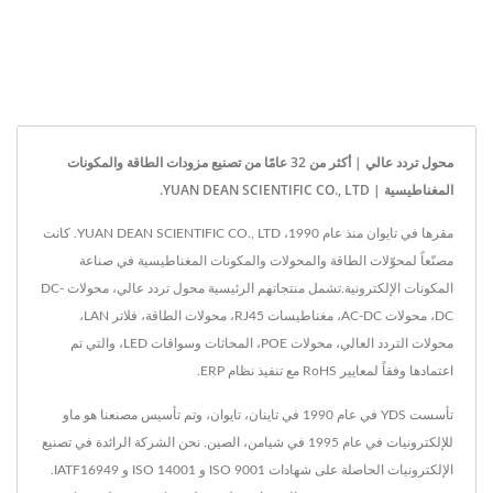
محول تردد عالي | أكثر من 32 عامًا من تصنيع مزودات الطاقة والمكونات
المغناطيسية | YUAN DEAN SCIENTIFIC CO., LTD.
مقرها في تايوان منذ عام 1990، YUAN DEAN SCIENTIFIC CO., LTD. كانت
مصنّعاً لمحوّلات الطاقة والمحولات والمكونات المغناطيسية في صناعة
المكونات الإلكترونية.تشمل منتجاتهم الرئيسية محول تردد عالي، محولات DC-
DC، محولات AC-DC، مغناطيسات RJ45، محولات الطاقة، فلاتر LAN،
محولات التردد العالي، محولات POE، المحاثات وسواقات LED، والتي تم
اعتمادها وفقاً لمعايير RoHS مع تنفيذ نظام ERP.
تأسست YDS في عام 1990 في تاينان، تايوان، وتم تأسيس مصنعنا هو ماو
للإلكترونيات في عام 1995 في شيامن، الصين. نحن الشركة الرائدة في تصنيع
الإلكترونيات الحاصلة على شهادات ISO 9001 و ISO 14001 و IATF16949.