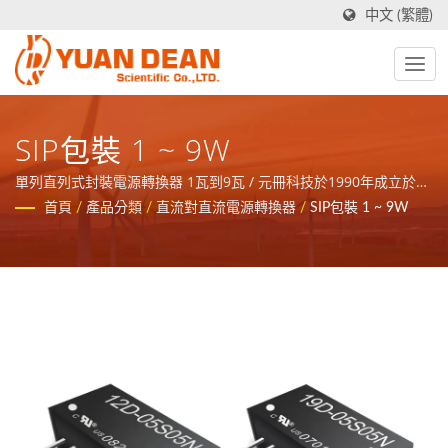
中文 (繁體)
SIP包裝 1 ~ 9W
單列直列式封裝電源轉換器 1瓦到9瓦 / 元冊科技於1990年成立於台
灣台南，工廠禾茂電子則在1995年成立於中國廈門，我們是業界領
首頁
/
產品分類
/
直流對直流電源轉換器
/
SIP包裝 1 ~ 9W
先的電源與磁性元件製造商並且擁有ISO 9001、ISO 14001和
IATF16949 認證。