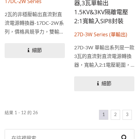
17DC-2W Series
器,3瓦單輸出
1.5KV&3KV隔離電壓
2瓦的非穩壓輸出直流對直
2:1寬輸入SIP8封裝
流電源轉換器-17DC-2W系
列，價格具競爭力，雙輸出
27D-3W Series (單輸出)
規格、1.5KV及3KV隔離電
27D-3W 單輸出系列是一款
壓，使用...
細節
3瓦的直流對直流電源轉換
器，寬輸入2:1電壓範圍，
有1.5KV和3KV隔離電壓兩
種規格，採用8...
細節
結果 1 - 12 的 26
1
2
3