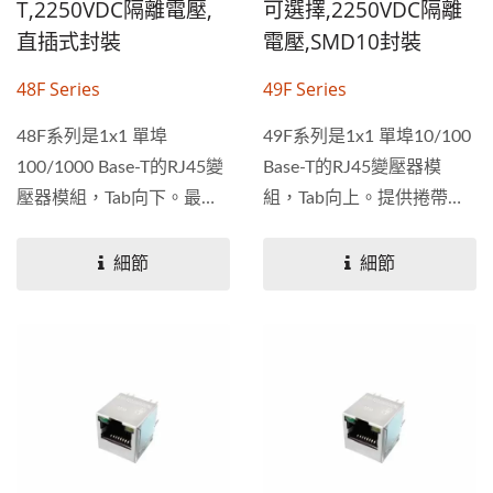
T,2250VDC隔離電壓,
可選擇,2250VDC隔離
直插式封裝
電壓,SMD10封裝
48F Series
49F Series
48F系列是1x1 單埠
49F系列是1x1 單埠10/100
100/1000 Base-T的RJ45變
Base-T的RJ45變壓器模
壓器模組，Tab向下。最小
組，Tab向上。提供捲帶式
2250VDC隔離，350uH最
規格，可選用帶LED和不帶
小OCL，8mA...
LED，內部磁性選項可用且
細節
細節
100%電氣測試HI-POT連續
性，符合或超過IEEE...