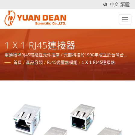
中文 (繁體)
1 X 1 RJ45連接器
單連接埠RJ45帶磁性元件插座 / 元冊科技於1990年成立於台灣台
南，工廠禾茂電子則在1995年成立於中國廈門，我們是業界領先的
首頁
/
產品分類
/
RJ45變壓器模組
/
1 X 1 RJ45連接器
電源與磁性元件製造商並且擁有ISO 9001、ISO 14001和
IATF16949 認證。