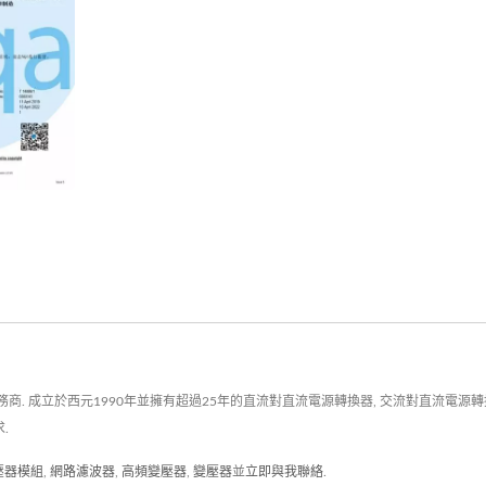
立於西元1990年並擁有超過25年的直流對直流電源轉換器, 交流對直流電源轉換器, R
.
變壓器模組
,
網路濾波器
,
高頻變壓器
,
變壓器
並
立即與我聯絡
.