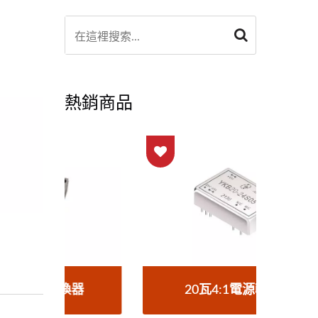
熱銷商品
器
20瓦4:1電源轉換器