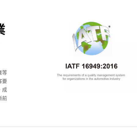
業
產等
客要
，成
斷前
20瓦4:1電源轉換器
75瓦半磚電源轉換