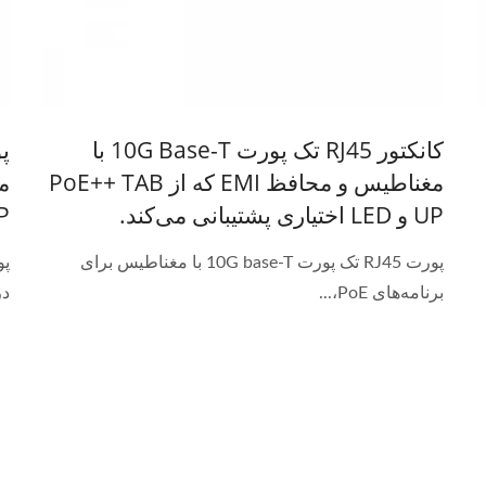
کانکتور RJ45 تک پورت 10G Base-T با
مغناطیس و محافظ EMI که از PoE++ TAB
UP و LED اختیاری پشتیبانی می‌کند.
UP و LED اخ
پورت RJ45 تک پورت 10G base-T با مغناطیس برای
برنامه‌های PoE،...
در