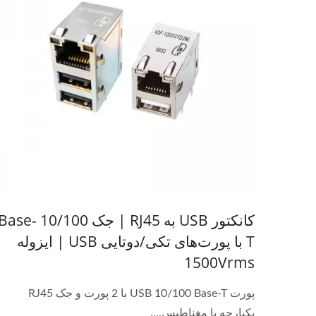
کانکتور USB به RJ45 | جک 10/100 ase
T با پورت‌های تکی/دوتایی USB | ایزوله
1500Vrms
پورت USB 10/100 Base-T با 2 پورت و جک RJ45
یکپارچه با مغناطیس....