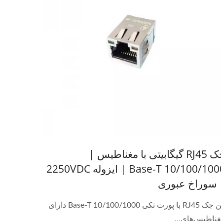
جک RJ45 گیگابیتی با مغناطیس |
10/100/1000 Base-T | ایزوله 2250VDC
 سوراخ عبوری
این جک RJ45 با پورت تکی 10/100/1000 Base-T دارای
ناطیس‌های...