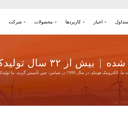
اخبار
کاربردها
محصولات
شرکت
جک RJ45جستجو شده | بی
مغناطیسی | YUAN DEAN SCIENTIFIC CO., LTD.