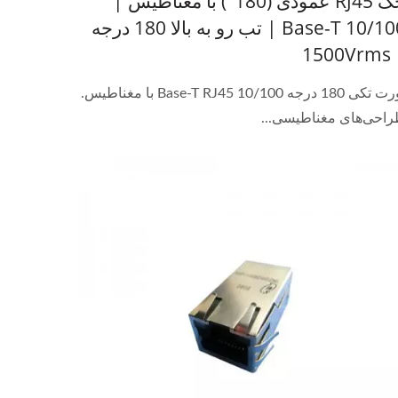
جک RJ45 عمودی (180°) با مغناطیس |
10/100 Base-T | تب رو به بالا 180 درجه
| 15
پورت تکی 180 درجه 10/100 Base-T RJ45 با مغناطیس.
احی‌های مغناطیسی...