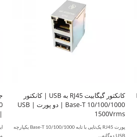
B-
کانکتور گیگابیت RJ45 به USB | کانکتور
10/100/1000 Base-T | دو پورت USB |
1500Vrms
|
پورت RJ45 یک‌تایی با تابه 10/100/1000 Base-T یکپارچه
USB دوگانه...
مغ