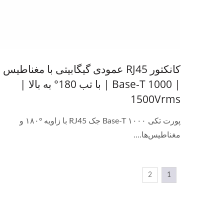
کانکتور RJ45 عمودی گیگابیتی با مغناطیس
| 1000 Base-T | با تب 180° به بالا |
1500Vrms
پورت تکی ۱۰۰۰ Base-T جک RJ45 با زاویه ۱۸۰º و
مغناطیس‌ها....
2
1