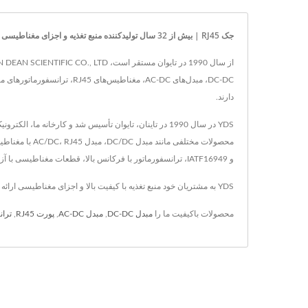
جک RJ45 | بیش از 32 سال تولیدکننده منبع تغذیه و اجزای مغناطیسی | YUAN DEAN SCIENTIFIC CO., LTD.
دارند.
و IATF16949، ترانسفورماتور با فرکانس بالا، قطعات مغناطیسی با آزمایشات معتبر EMC و EMI / EMS / EDS. راه‌حل‌های مبدل قدرت برای پزشکی، راه‌آهن، POE و غیره.
YDS به مشتریان خود منبع تغذیه با کیفیت بالا و اجزای مغناطیسی ارائه می‌دهد، که هر دو با فناوری پیشرفته و ۲۵ سال تجربه، YDS اطمینان می‌دهد که نیازهای هر مشتری برآورده می‌شود.
محصولات باکیفیت ما را
مبدل DC-DC
,
مبدل AC-DC
,
پورت RJ45
,
تران