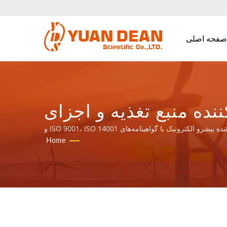
صفحه اصلی
ش از ۳۲ سال تولیدکننده منبع تغذیه و اجزای
YDS در سال 1990 در تاینان، تایوان تأسیس شد و کارخانه ما، الکترونیک هوماو، در سال 1995 در شیامن، چین تأسیس گردید. ما تولیدکننده پیشرو الکترونیک با گواهینامه‌های ISO 9001، ISO 14001 و
IATF16949 هستیم.
Home