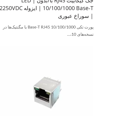
جک گیگابیت RJ45 با/بدون LED |
10/100/1000 Base-T | ایزوله 2250VDC
| سوراخ عبوری
پورت تکی 10/100/1000 Base-T RJ45 با مگنتیک‌ها در
نسخه‌های 10،...