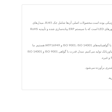
از سال 1990 در تایوان مستقر است، YUAN DEAN SCIENTIFIC CO., LTD. تولیدکننده مبدل‌های برق، ترانسفورماتور و اجزای مغناطیسی در صنعت قطعات الکترونیکی بوده است.محصولات اصلی آن‌ها شامل جک RJ45، مبدل‌های
DC-DC، مبدل‌های AC-DC، مغناطیس‌های RJ45، ترانسفورماتورهای مبدل، فیلترهای LAN، ترانسفورماتورهای فرکانس بالا، ترانسفورماتورهای POE، سلف‌ها و درایورهای LED است که با سیستم ERP پیاده‌سازی شده و تأییدیه RoHS
YDS در سال 1990 در تاینان، تایوان تأسیس شد و کارخانه ما، الکترونیک هو مائو، در سال 1995 در شیامن، چین تأسیس گردید. ما پیشروترین تولیدکننده الکترونیکی با گواهینامه‌های ISO 9001، ISO 14001 و IATF16949 هستیم. ما
محصولات مختلفی مانند مبدل DC/DC، مبدل AC/DC، RJ45 با مغناطیس، فیلتر LAN Base-T 10/100/1G/2.5G/10G، انواع ترانسفورماتور، محصولات روشنایی و پاوربانک تولید می‌کنیم. مبدل قدرت با گواهی ISO 9001 و ISO 14001
ید
.