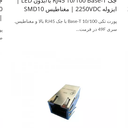
جک RJ45 10/100 Base-T با/بدون LED |
ایزوله 2250VDC | مغناطیس SMD10
00Vrms
پورت تکی 10/100 Base-T با جک RJ45 بالا و مغناطیس.
سری 49F در فرمت...
طر