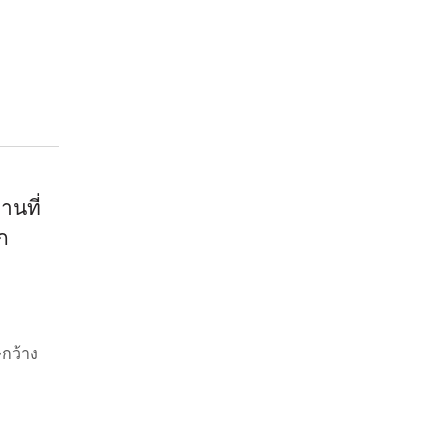
านที่
ก
ษกว้าง