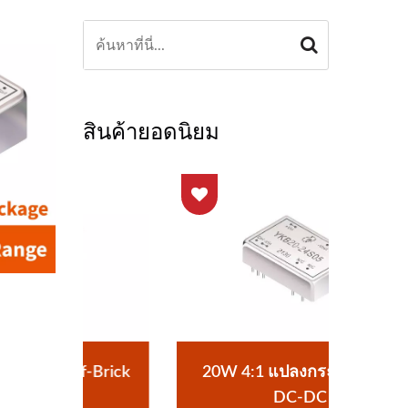
สินค้ายอดนิยม
Brick
20W 4:1 แปลงกระแสไฟฟ้า
แปล
DC-DC