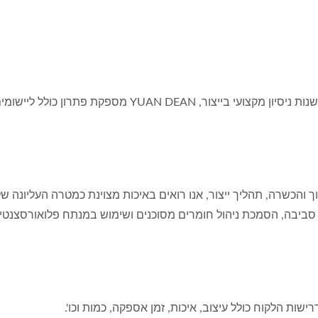
עם צוות R&D חזק ומנוסה לפיתוח ועיצוב ולמעלה מ-30 שנות 