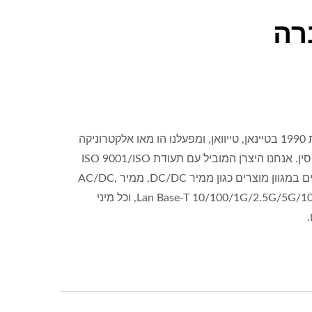
רה
YUAN DEAN הוקמה בשנת 1990 בטיינאן, טייוואן, ומפעלנו הו מאו אלקטרוניקה
הוקם בשנת 1995 בשיאמן, סין. אנחנו היצרן המוביל עם תעודת ISO 9001/ISO
14001/IATF 16949 ומומחים במגוון מוצרים כגון ממיר DC/DC, ממיר AC/DC,
RJ45 עם מגנטים, פילטר Lan Base-T 10/100/1G/2.5G/5G/10G, וכל מיני