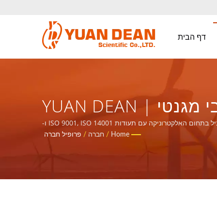
דף הבית
פרופיל חברה | מעל 32 שנים של יצרן ספקי כוח ורכיבי מגנטי | YUAN DEAN
SCIENTIFIC CO., LTD.
YUAN DEAN מטה | YDS הוקמה בשנת 1990 בטיינאן, טייוואן ומפעלנו הו מאו אלקטרוניקה הוקם בשנת 1995 בשיאמן, סין. אנו היצרן המוביל בתחום האלקטרוניקה עם תעודות ISO 9001, ISO 14001 ו-
IATF16949.
Home
/
חברה
/
פרופיל חברה