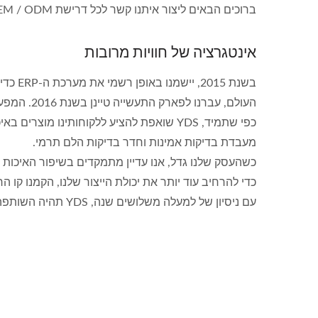
ברוכים הבאים ליצור איתנו קשר לכל דרישת OEM / ODM, מצפים לשתף פעולה איתך!
אינטגרציה של חוויות מרובות
בשנת 
העולם, עברנו לפארק התעשייה טיינן בשנת 2016. המפעל שלנו בשיאמן גם עבר לאתר חדש באותו זמן.
מעבדת בדיקות אמינות וחדר בדיקות הלם תרמי.
כשהעסק שלנו גדל, אנו עדיין מתמקדים בשיפור האיכות שלנו והבעת דאגותינו לסביב
כדי להרחיב עוד יותר את יכולת הייצור שלנו, הקמנו קו הרכבת SMT בשנת
עם ניסיון של למעלה משלושים שנה, YDS תהיה השותפה הטובה ביותר שלך.