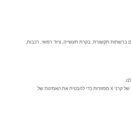
ניסיון מקצועי בייצור, YUAN DEAN מספקת פתרון כולל ליישומים ברשתות תקשורת, בקרת תעשייה, ציוד רפואי, רכבות,
באמצעות פריטים רבים של מערכת ISO QMS, הסמכת סביבה, הסמכת ניהול חומרים מסוכנים ושימוש במנתח פלואורסצנטי של קרני X מפוזרות כדי להבטיח את האמינות של