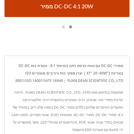
ממיר DC-DC 4:1 20W
ממירי DC-DC עם טווח כניסה רחב במיוחד 8:1 - המרת כוח DC-DC
באריזת 2"x1" 20~40W | יצרן ספקי כוח ורכיבים מגנטיים ISO
9001/ISO 14001/IATF 16949 | YUAN DEAN SCIENTIFIC CO., LTD.
ממוקמת בטייוואן מאז 1990, YUAN DEAN SCIENTIFIC CO., LTD. הייתה
יצרנית ממירי כוח, שנאים, רכיבי מגנטיים בתעשיית רכיבי אלקטרוניקה.
המוצרים העיקריים שלהם כוללים ממירי DC-DC בטווח קלט רחב במיוחד של
8:1, ממירי DC-DC, ממירי AC-DC, מגנטיות RJ45, שנאי ממירים, מסנני LAN,
שנאים בתדר גבוה, שנאי POE, אינדוקטורים ומנהלי LED, אשר מאושרים על
ידי RoHS עם מערכת ERP מיושמת.