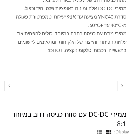
מתח כניסה רחב של 9-75V באריזת 2"x1".
ממירי DC-DC אלה זמינים באופציות פלט יחיד וכפול.
סדרת YNC40 מציעה עד 91% יעילות וטמפרטורת פעולה
מ-40°C עד +60°C.
ממירי מתח עם כניסה רחבה במיוחד יכולים להפחית את
עלויות הפיתוח והייצור של הלקוחות, ומתאימים ליישומים
בתעשייה, רכבות, טלקומוניקציה, IOT וכו'.
ממירי DC-DC עם טווח כניסה רחב במיוחד
8:1
Display: