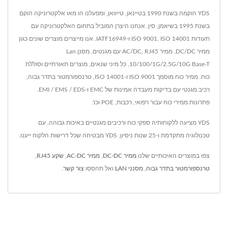
YDS הוקמה בשנת 1990 בטיינאן, טייוואן, ומפעלנו הו מאו אלקטרוניקה הוקם
בשנת 1995 בשיאמן, סין. אנחנו היצרן המוביל בתחום האלקטרוניקה עם
תעודות ISO 9001, ISO 14001 ו-IATF16949. אנו מייצרים מוצרים שונים כגון
ממיר DC/DC, ממיר AC/DC, RJ45 עם מגנטים, מסנן Lan
10/100/1G/2.5G/10G Base-T, כל מיני שנאים, מוצרים תאורתיים וסוללת
כוח. ממיר כוח מוסמך ISO 9001 ו-ISO 14001, טרנספורמטור בתדר גבוה,
רכיב מגנטי עם בדיקות מעבדה אמינות של EMC ו-EMI / EMS / EDS.
פתרונות ממירי כוח עבור רפואי, רכבות, POE וכו'.
YDS מציעה ללקוחותיה ספקי כוח ורכיבים מגנטיים באיכות גבוהה, עם
טכנולוגיה מתקדמת ו-25 שנות ניסיון, YDS מבטיחה שכל דרישות הלקוח ייענו.
צפו במוצרים האיכותיים שלנו
ממיר DC-DC
,
ממיר AC-DC
,
שקע RJ45
,
טרנספורמטור בתדר גבוה
,
מסנני LAN
ואל תהססו
צור קשר
.