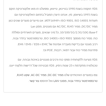
YDS הוקמה בשנת 1990 בטיינאן, טייוואן, ומפעלנו הו מאו אלקטרוניקה הוקם
בשנת 1995 בשיאמן, סין. אנחנו היצרן המוביל בתחום האלקטרוניקה עם
תעודות ISO 9001, ISO 14001 ו-IATF16949. אנו מייצרים מוצרים שונים כגון
ממיר DC/DC, ממיר AC/DC, RJ45 עם מגנטים, מסנן Lan
10/100/1G/2.5G/10G Base-T, כל מיני שנאים, מוצרים תאורתיים וסוללת
כוח. ממיר כוח מוסמך ISO 9001 ו-ISO 14001, טרנספורמטור בתדר גבוה,
רכיב מגנטי עם בדיקות מעבדה אמינות של EMC ו-EMI / EMS / EDS.
פתרונות ממירי כוח עבור רפואי, רכבות, POE וכו'.
YDS מציעה ללקוחותיה ספקי כוח ורכיבים מגנטיים באיכות גבוהה, עם
טכנולוגיה מתקדמת ו-25 שנות ניסיון, YDS מבטיחה שכל דרישות הלקוח ייענו.
צפו במוצרים האיכותיים שלנו
ממיר DC-DC
,
ממיר AC-DC
,
שקע RJ45
,
טרנספורמטור בתדר גבוה
,
מסנני LAN
ואל תהססו
צור קשר
.