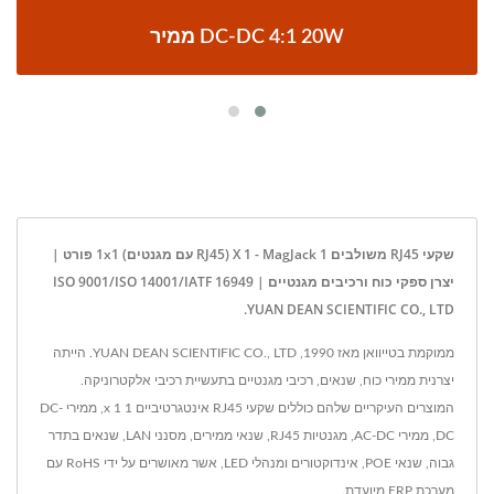
ממיר DC-DC 4:1 20W
שקעי RJ45 משולבים 1 X 1 - MagJack (RJ45 עם מגנטים) 1x1 פורט |
יצרן ספקי כוח ורכיבים מגנטיים ISO 9001/ISO 14001/IATF 16949 |
YUAN DEAN SCIENTIFIC CO., LTD.
ממוקמת בטייוואן מאז 1990, YUAN DEAN SCIENTIFIC CO., LTD. הייתה
יצרנית ממירי כוח, שנאים, רכיבי מגנטיים בתעשיית רכיבי אלקטרוניקה.
המוצרים העיקריים שלהם כוללים שקעי RJ45 אינטגרטיביים 1 x 1, ממירי DC-
DC, ממירי AC-DC, מגנטיות RJ45, שנאי ממירים, מסנני LAN, שנאים בתדר
גבוה, שנאי POE, אינדוקטורים ומנהלי LED, אשר מאושרים על ידי RoHS עם
מערכת ERP מיועדת.