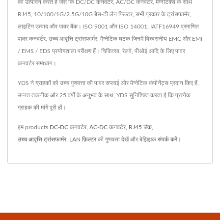
का उत्पादन करते हैं जैसे कि DC/DC कनवर्टर, AC/DC कनवर्टर, मैग्नेटिक्स के साथ
RJ45, 10/100/1G/2.5G/10G बेस-टी लैन फ़िल्टर, सभी प्रकार के ट्रांसफार्मर,
लाइटिंग उत्पाद और पावर बैंक। ISO 9001 और ISO 14001, IATF16949 प्रमाणित
पावर कनवर्टर, उच्च आवृत्ति ट्रांसफार्मर, मैग्नेटिक घटक जिनमें विश्वसनीय EMC और EMI
/ EMS / EDS प्रयोगशाला परीक्षण हैं। चिकित्सा, रेलवे, पीओई आदि के लिए पावर
कनवर्टर समाधान।
YDS ने ग्राहकों को उच्च गुणवत्ता की पावर सप्लाई और मैग्नेटिक कंपोनेंट्स प्रदान किए हैं,
उन्नत तकनीक और 25 वर्षों के अनुभव के साथ, YDS सुनिश्चित करता है कि प्रत्येक
ग्राहक की मांगें पूरी हों।
हम products
DC-DC कनवर्टर
,
AC-DC कनवर्टर
,
RJ45 जैक
,
उच्च आवृत्ति ट्रांसफार्मर
,
LAN फ़िल्टर
की गुणवत्ता देखें और बेझिझक
संपर्क करें
।