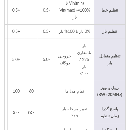
Vin(min) تا
تنظیم خط
Vin(max) @100%
-0.5
+0.5
بار
تنظیم بار
0% بار تا 100% بار
-0.5
+0.5
بار
نامتقارن
تنظیم متقابل
خروجی
+5.0
-5.0
۲۵٪ /
بار
دوگانه
بار
۱۰۰٪
ریپل و نویز
p-
تمام مدل‌ها
60
100
(BW=20MHz)
پاسخ گذرا
تغییر مرحله بار
۳۵۰
۵۰۰
م
زمان تنظیم
۲۵٪