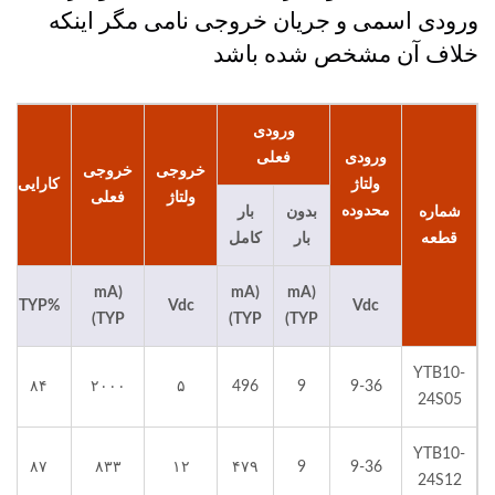
ورودی اسمی و جریان خروجی نامی مگر اینکه
خلاف آن مشخص شده باشد
ورودی
ورودی
فعلی
خروجی
خروجی
ولتاژ
کارایی
ولتاژ
فعلی
محدوده
شماره
بدون
بار
قطعه
بار
کامل
(mA
(mA
(mA
%TYP
Vdc
Vdc
TYP)
TYP)
TYP)
YTB10-
۸۴
۲۰۰۰
۵
496
9
9-36
24S05
YTB10-
۸۷
۸۳۳
۱۲
۴۷۹
9
9-36
24S12