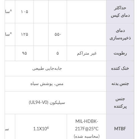
حداکثر
۱۰۵
°سانتی‌
دمای کیس
دمای
-۵۵
۱۲۵
°سانتی‌
ذخیره‌سازی
رطوبت
غیر متراکم
۵
۹۵
٪
خنک کننده
جابه‌جایی طبیعی
جنس بدنه
مس، پوشش سیاه
جنس
سیلیکون (UL94-V0)
پرکننده
MIL-HDBK-
6
MTBF
217F@25°C
1.1X10
ساعت‌
(محاسبه شده)