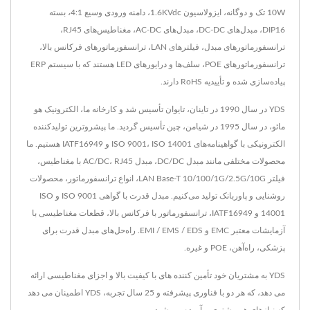
10W تک و دوگانه، ایزولاسیون 1.6KVdc، دامنه ورودی وسیع 4:1، بسته
DIP16، مبدل‌های DC-DC، مبدل‌های AC-DC، مغناطیس‌های RJ45،
ترانسفورماتورهای مبدل، فیلترهای LAN، ترانسفورماتورهای فرکانس بالا،
ترانسفورماتورهای POE، سلف‌ها و درایورهای LED هستند که با سیستم ERP
پیاده‌سازی شده و تأییدیه RoHS دارند.
YDS در سال 1990 در تاینان، تایوان تأسیس شد و کارخانه ما، الکترونیک هو
مائو، در سال 1995 در شیامن، چین تأسیس گردید. ما پیشروترین تولیدکننده
الکترونیکی با گواهینامه‌های ISO 9001، ISO 14001 و IATF16949 هستیم. ما
محصولات مختلفی مانند مبدل DC/DC، مبدل AC/DC، RJ45 با مغناطیس،
فیلتر LAN Base-T 10/100/1G/2.5G/10G، انواع ترانسفورماتور، محصولات
روشنایی و پاوربانک تولید می‌کنیم. مبدل قدرت با گواهی ISO 9001 و ISO
14001 و IATF16949، ترانسفورماتور با فرکانس بالا، قطعات مغناطیسی با
آزمایشات معتبر EMC و EMI / EMS / EDS. راه‌حل‌های مبدل قدرت برای
پزشکی، راه‌آهن، POE و غیره.
YDS به مشتریان خود تأمین کننده های با کیفیت بالا و اجزای مغناطیسی ارائه
می دهد، که هر دو با فناوری پیشرفته و 25 سال تجربه، YDS اطمینان می دهد