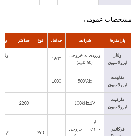
مشخصات عمومی
پارامترها
شرایط
حداقل
نوع
حداکثر
واحد
ولتاژ
ورودی به خروجی
ولت 
1600
ایزولاسیون
(60 ثانیه)
سی
مقاومت
MΩ
1000
500Vdc
ایزولاسیون
ظرفیت
pF
2200
100kHz,1V
ایزولاسیون
بار
فرکانس
۱۰۰٪،
خروجی
390
کیلوه