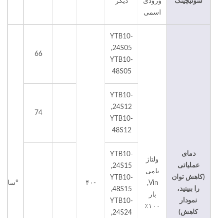
سوئیچینگ
ورودی
دیگر
اسمی
YTB10-
24S05,
66
YTB10-
48S05
YTB10-
24S12,
74
YTB10-
48S12
دمای
YTB10-
ولتاژ
عملیاتی
24S15,
نامی
(کاهش توان
YTB10-
Vin,
-۴۰
°سانتی‌
را ببینید،
48S15,
بار
نمودار
YTB10-
۱۰۰٪
کاهش)
24S24,