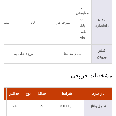
بار
مقاومتی
زمان
ثابت،
قدرت‌افزا
30
میلی‌ثا
راه‌اندازی
ولتاژ
نامی
Vin
فیلتر
تمام مدل‌ها
نوع داخلی پی
ورودی
مشخصات خروجی
پارامترها
شرایط
حداقل
نوع
حداکثر
واح
تحمل ولتاژ
بار 100%
-2
+2