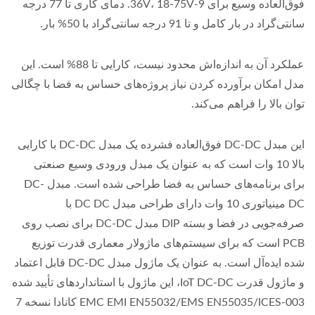
فوق‌العاده وسیع برای 9-36V، 18-75V. دمای کاری تا 77 درجه
سانتی‌گراد در بار کامل و تا 91 درجه سانتی‌گراد با 50% بار.
عملکرد آن به اندازه‌اش محدود نیست، کارایی تا 88% است. این
مدل امکان برآورده کردن نیاز پروژه‌های حساس به فضا با چگالی
توان بالا را فراهم می‌کند.
این مبدل DC-DC فوق‌العاده فشرده یک مبدل DC-DC با کارایی
بالا 10 وات است که به عنوان یک مبدل ورودی وسیع صنعتی
برای برنامه‌های حساس به فضا طراحی شده است. مبدل DC-
DC مینیاتوری 10 وات دارای طراحی مبدل DC DC با
صرفه‌جویی در فضا و بسته DIP مبدل DC-DC برای نصب روی
PCB است که برای سیستم‌های ماژولار معماری قدرت توزیع
شده ایده‌آل است. به عنوان یک ماژول مبدل DC-DC قابل اعتماد
و ماژول قدرت IoT DC-DC، این ماژول با استانداردهای تأیید شده
EMC EMI EN55032/EMS EN55035/ICES-003 کانادا نسخه 7