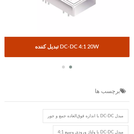
تبدیل کننده DC-DC 4:1 20W
برچسب ها
مبدل DC-DC با اندازه فوق‌العاده جمع و جور
مبدل DC-DC با ولتاژ ورودی وسیع 4:1