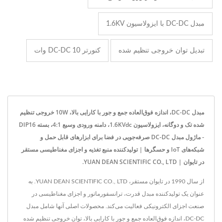
مبدل DC-DC با ایزولاسیون 1.6KV
تبدیل توان خروجی تنظیم شده
کنورتر DC-DC 10 وات
مبدل DC-DC، اندازه فوق‌العاده جمع و جور با کارایی بالا، 10W خروجی تنظیم
شده تک و دوگانه، ایزولاسیون 1.6KVdc، دامنه ورودی وسیع 4:1، بسته DIP16
- ماژول مبدل DC-DC صرفه‌جویی در فضا برای ابزارهای قابل حمل و
شبکه‌های IoT و حسگرها | تولیدکننده منبع تغذیه و اجزای مغناطیسی مستقر
در تایوان | YUAN DEAN SCIENTIFIC CO., LTD.
از سال 1990 در تایوان مستقر، YUAN DEAN SCIENTIFIC CO., LTD. به
عنوان یک تولیدکننده مبدل قدرت، ترانسفورماتور و اجزای مغناطیسی در
صنعت اجزای الکترونیکی فعالیت می‌کند. محصولات اصلی آنها شامل مبدل
DC-DC، اندازه فوق‌العاده جمع و جور با کارایی بالا، توان خروجی تنظیم شده