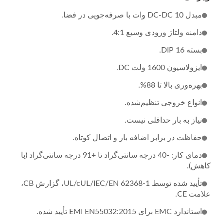
مبدل DC-DC 10 وات با صرفه‌جویی در فضا.
دامنه ولتاژ ورودی وسیع 4:1.
بسته DIP 16.
ایزولاسیون 1600 ولت DC.
بهره‌وری بالا تا 88%.
انواع خروجی تنظیم‌شده.
نیاز به بار حداقلی نیست.
حفاظت در برابر اضافه بار و اتصال کوتاه.
دمای کار: -40 درجه سانتی‌گراد تا +91 درجه سانتی‌گراد (با
کاهش).
تأیید شده توسط UL/cUL/IEC/EN 62368-1، گزارش CB،
علامت CE.
استاندارد EMC برای EMI EN55032:2015 تأیید شده.