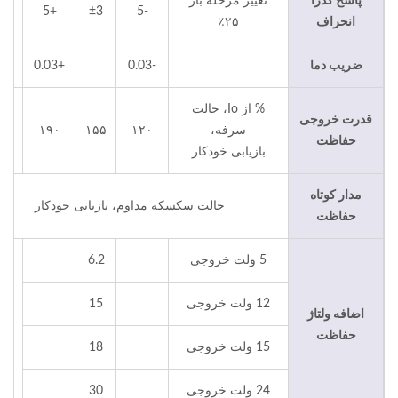
پاسخ گذرا
تغییر مرحله بار
+5
±3
-5
انحراف
۲۵٪
ضریب دما
-0.03
+0.03
/°C
% از Io، حالت
قدرت خروجی
سرفه،
۱۲۰
۱۵۵
۱۹۰
حفاظت
بازیابی خودکار
مدار کوتاه
حالت سکسکه مداوم، بازیابی خودکار
حفاظت
5 ولت خروجی
6.2
12 ولت خروجی
15
ول
اضافه ولتاژ
د
حفاظت
س
15 ولت خروجی
18
24 ولت خروجی
30