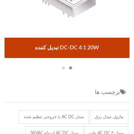
تبدیل کننده DC-DC 4:1 20W
برچسب ها
ماژول مبدل برق
مبدل AC DC با خروجی تنظیم شده
مبدل AC DC ۳ وات
مبدل AC DC ایزوله 3KVAC