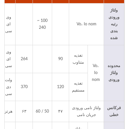
ولتاژ
ورودی
وی
100 ~
رتبه
Vo، Io nom
ای
240
بندی
سی
شده
وی
تغذیه
90
264
ای
متناوب
محدوده
Vo،
سی
ولتاژ
Io
ورودی
nom
ولت
تغذیه
120
370
دی
مستقیم
سی
فرکانس
ولتاژ نامی ورودی
۴۷
50 / 60
۶۳
هرتز
خطی
جریان نامی