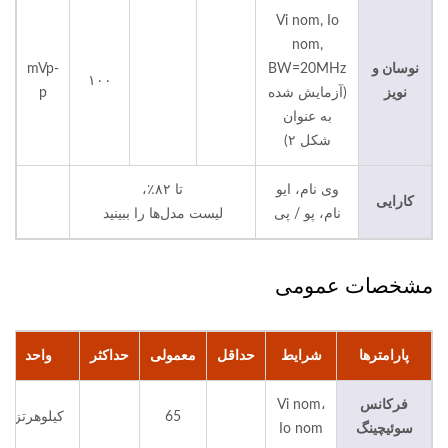
Vi nom, Io
nom,
نوسان و
BW=20MHz
mVp-
۱۰۰
نویز
(آزمایش شده
p
به عنوان
شکل ۲)
وی نام، ایو
تا ۸۲٪،
کارایی
نام، پو / پی
لیست مدل‌ها را ببینید
مشخصات عمومی
پارامترها
شرایط
حداقل
معمولی
حداکثر
واحد
فرکانس
Vi nom،
65
کیلوهرتز
سوئیچینگ
Io nom