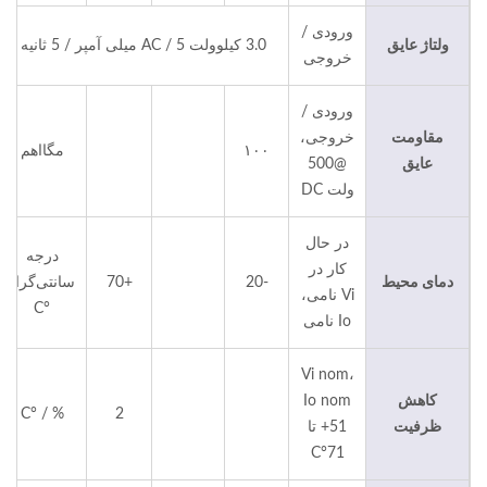
ورودی /
ولتاژ عایق
3.0 کیلوولت AC / 5 میلی آمپر / 5 ثانیه
خروجی
ورودی /
مقاومت
خروجی،
۱۰۰
مگااهم
عایق
@500
ولت DC
در حال
درجه
کار در
دمای محیط
-20
+70
سانتی‌گراد
Vi نامی،
°C
Io نامی
Vi nom،
کاهش
Io nom
% / °C
2
ظرفیت
+51 تا
71°C