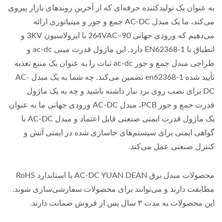
به عنوان یک تولیدکننده حرفه‌ای که از آخرین روندهای بازار پیروی
می‌کند، ما یک مبدل AC-DC جمع و جور و مینیاتوری ارائه
می‌دهیم که ورودی جهانی 90–264VAC با ایزولاسیون 3KV و
انطباق با EN62368-1 دارد. این ماژول قدرت مینی ac-dc و
طراحی مبدل جمع و جور ac-dc ثبات را به عنوان یک منبع تغذیه
تأیید شده en62368-1 تضمین می‌کند. چه شما به یک مبدل AC-
DC برای نصب روی برد نیاز داشته باشید و چه به یک ماژول
قدرت جمع و جور PCB، مبدل AC-DC ورودی جهانی ما به عنوان
یک ماژول قدرت ایمنی صنعتی قابل اعتماد و مبدل AC-DC با
گواهی ایمنی برای سیستم‌های جاسازی شده در ایمنی آتش و
کنترل صنعتی عمل می‌کند.
محصولات مبدل برق AC-DC YUAN DEAN با استاندارد RoHS
مطابقت دارند و می‌توانند برای محصولات سفارشی‌سازی شوند.
این محصولات به مدت ۳ سال پس از فروش ضمانت دارند.