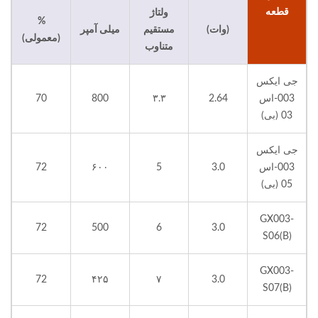
قطعه
ولتاژ
%
(وات)
مستقیم
میلی آمپر
(معمولی)
متناوب
جی ایکس
003-اس
2.64
۳.۳
800
70
03 (بی)
جی ایکس
003-اس
3.0
5
۶۰۰
72
05 (بی)
GX003-
72
500
6
3.0
S06(B)
GX003-
72
۴۲۵
۷
3.0
S07(B)