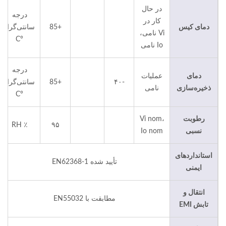
در حال
درجه
کار در
دمای کیس
+85
سانتی‌گراد
Vi نامی،
°C
Io نامی
درجه
دمای
عملیات
-۴۰
+85
سانتی‌گراد
ذخیره‌سازی
نامی
°C
رطوبت
Vi nom،
٪ RH
۹۵
نسبی
Io nom
استانداردهای
تأیید شده EN62368-1
ایمنی
انتقال و
مطابقت با EN55032
تابش EMI