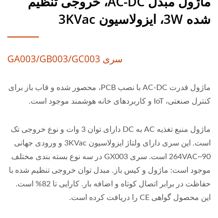
ماژول مبدل AC-DC، خروجی تنظیم
شده 3W، ایزولاسیون 3KVac
سری GA003/GB003/GC003
ماژول قدرت AC-DC با نصب PCB، محصور شده و قاب باز برای
کنترل صنعتی، IoT و کاربردهای خانه هوشمند موجود است.
ماژول منبع تغذیه AC به DC دارای توان 3 وات و نوع خروجی تک
است. این سری دارای ولتاژ ایزولاسیون 3KVac و ورودی جهانی
90~264VAC است. سری GX003 در سه نوع بسته بندی مختلف
موجود است: ماژول و کیس باز. مبدل توان خروجی تنظیم شده با
حفاظت در برابر اتصال کوتاه و اضافه بار. کارایی تا 82% است.
این محصول گواهی CE را دریافت کرده است.