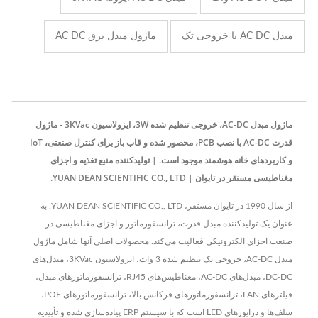
مبدل AC DC با خروجی تک
ماژول مبدل برق AC DC
ماژول مبدل AC-DC، خروجی تنظیم شده 3W، ایزولاسیون 3KVac - ماژول
قدرت AC-DC با نصب PCB، محصور شده و قاب باز برای کنترل صنعتی، IoT
و کاربردهای خانه هوشمند موجود است. | تولیدکننده منبع تغذیه و اجزای
مغناطیسی مستقر در تایوان | YUAN DEAN SCIENTIFIC CO., LTD.
از سال 1990 در تایوان مستقر، YUAN DEAN SCIENTIFIC CO., LTD. به
عنوان یک تولیدکننده مبدل قدرت، ترانسفورماتور و اجزای مغناطیسی در
صنعت اجزای الکترونیکی فعالیت می‌کند. محصولات اصلی آنها شامل ماژول
مبدل AC-DC، خروجی تک تنظیم شده 3 وات، ایزولاسیون 3KVac، مبدل‌های
DC-DC، مبدل‌های AC-DC، مغناطیس‌های RJ45، ترانسفورماتورهای مبدل،
فیلترهای LAN، ترانسفورماتورهای فرکانس بالا، ترانسفورماتورهای POE،
سلف‌ها و درایورهای LED است که با سیستم ERP پیاده‌سازی شده و تأییدیه