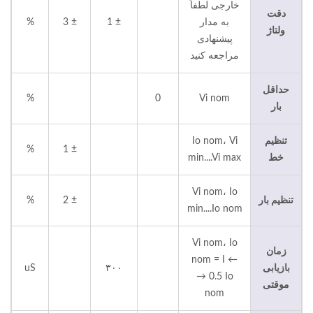
خارجی لطفاً
دقت
به مدار
± 1
± 3
%
ولتاژ
پیشنهادی
مراجعه کنید
حداقل
%
0
Vi nom
بار
تنظیم
Io nom، Vi
%
± 1
خط
min....Vi max
Vi nom، Io
تنظیم بار
± 2
%
min....Io nom
Vi nom، Io
زمان
nom = I ←
بازیابی
۳۰۰
uS
→ 0.5 Io
موقتی
nom