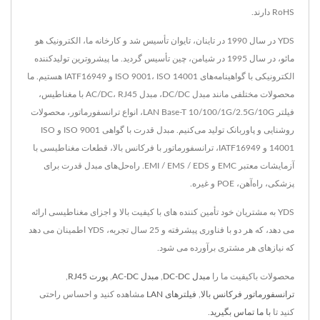
RoHS دارند.
YDS در سال 1990 در تاینان، تایوان تأسیس شد و کارخانه ما، الکترونیک هو
مائو، در سال 1995 در شیامن، چین تأسیس گردید. ما پیشروترین تولیدکننده
الکترونیکی با گواهینامه‌های ISO 9001، ISO 14001 و IATF16949 هستیم. ما
محصولات مختلفی مانند مبدل DC/DC، مبدل AC/DC، RJ45 با مغناطیس،
فیلتر LAN Base-T 10/100/1G/2.5G/10G، انواع ترانسفورماتور، محصولات
روشنایی و پاوربانک تولید می‌کنیم. مبدل قدرت با گواهی ISO 9001 و ISO
14001 و IATF16949، ترانسفورماتور با فرکانس بالا، قطعات مغناطیسی با
آزمایشات معتبر EMC و EMI / EMS / EDS. راه‌حل‌های مبدل قدرت برای
پزشکی، راه‌آهن، POE و غیره.
YDS به مشتریان خود تأمین کننده های با کیفیت بالا و اجزای مغناطیسی ارائه
می دهد، که هر دو با فناوری پیشرفته و 25 سال تجربه، YDS اطمینان می دهد
که نیازهای هر مشتری برآورده می شود.
محصولات باکیفیت ما را
مبدل DC-DC
,
مبدل AC-DC
,
پورت RJ45
,
ترانسفورماتور فرکانس بالا
,
فیلترهای LAN
مشاهده کنید و احساس راحتی
کنید تا
با ما تماس بگیرید
.