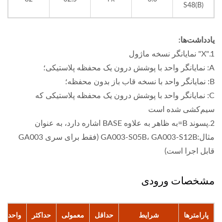
S48(B)
یادداشت‌ها:
1."X" نمایانگر نسخه ماژول
A: نمایانگر واحد با پوشش درون یک محفظه پلاستیکی؛
B: نمایانگر واحد با نسخه قاب باز بدون محفظه؛
C: نمایانگر واحد با پوشش درون یک محفظه پلاستیکی که
سیم‌کشی شده است
2.پسوند B=به ظاهر به علاوه BASE اشاره دارد، به عنوان
مثال:GA003-S05B، GA003-S12B (فقط برای سری GA003
قابل اجرا است)
مشخصات ورودی
پارامترها
شرایط
حداقل
معمولی
حداکثر
واحد