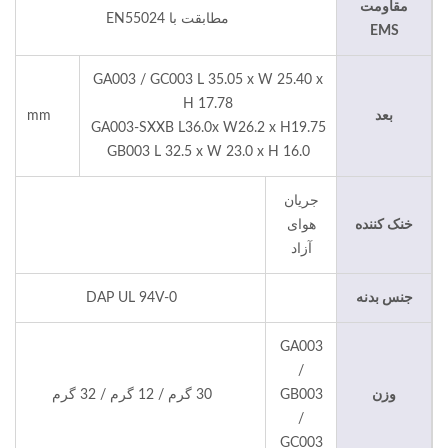
مقاومت
مطابقت با EN55024
EMS
GA003 / GC003 L 35.05 x W 25.40 x
H 17.78
بعد
mm
GA003-SXXB L36.0x W26.2 x H19.75
GB003 L 32.5 x W 23.0 x H 16.0
جریان
خنک کننده
هوای
آزاد
جنس بدنه
DAP UL 94V-0
GA003
/
وزن
GB003
30 گرم / 12 گرم / 32 گرم
/
GC003