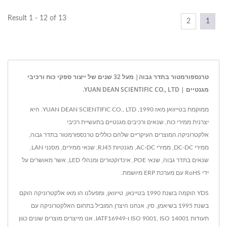
Result 1 - 12 of 13
2
1
טרנספורמטור בתדר גבוה| מעל 32 שנים של ייצור ספקי כוח ורכיבי
מגנטיים | YUAN DEAN SCIENTIFIC CO., LTD.
ממוקמת בטייוואן מאז 1990, YUAN DEAN SCIENTIFIC CO., LTD. היא
יצרנית ממירי כוח, שנאים ורכיבים מגנטיים בתעשיית רכיבי
אלקטרוניקה.המוצרים העיקריים שלהם כוללים טרנספורמטור בתדר גבוה,
ממירי DC-DC, ממירי AC-DC, מגנטיות RJ45, שנאי ממירים, מסנני LAN,
שנאים בתדר גבוה, שנאי POE, אינדוקטורים ומנהלי LED, אשר מאושרים על
ידי RoHS עם מערכת ERP מיושמת.
YDS הוקמה בשנת 1990 בטיינאן, טייוואן, ומפעלנו הו מאו אלקטרוניקה הוקם
בשנת 1995 בשיאמן, סין. אנחנו היצרן המוביל בתחום האלקטרוניקה עם
תעודות ISO 9001, ISO 14001 ו-IATF16949. אנו מייצרים מוצרים שונים כגון