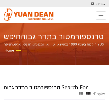
עברית
טרנספורמטור בתדר גבוהחיפש
| יצרן ספקי כוח ורכיבים
YDS הוקמה בשנת 1990 בטאינאן, טייוואן, ומפעלנו הו מאו אלקטרוניקה
הוקם בשנת 1995 בשיאמן, סין. אנו היצרן המוביל בתחום האלקטרוניקה
Home
מגנטיים מעל 32 שנה | YUAN
עם תעודות ISO 9001, ISO 14001 ו-IATF16949.
DEAN SCIENTIFIC CO., LTD.
Search For טרנספורמטור בתדר גבוה
Display: