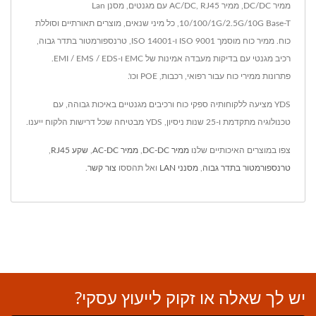
ממיר DC/DC, ממיר AC/DC, RJ45 עם מגנטים, מסנן Lan
10/100/1G/2.5G/10G Base-T, כל מיני שנאים, מוצרים תאורתיים וסוללת
כוח. ממיר כוח מוסמך ISO 9001 ו-ISO 14001, טרנספורמטור בתדר גבוה,
רכיב מגנטי עם בדיקות מעבדה אמינות של EMC ו-EMI / EMS / EDS.
פתרונות ממירי כוח עבור רפואי, רכבות, POE וכו'.
YDS מציעה ללקוחותיה ספקי כוח ורכיבים מגנטיים באיכות גבוהה, עם
טכנולוגיה מתקדמת ו-25 שנות ניסיון, YDS מבטיחה שכל דרישות הלקוח ייענו.
צפו במוצרים האיכותיים שלנו
ממיר DC-DC
,
ממיר AC-DC
,
שקע RJ45
,
טרנספורמטור בתדר גבוה
,
מסנני LAN
ואל תהססו
צור קשר
.
יש לך שאלה או זקוק לייעוץ עסקי?